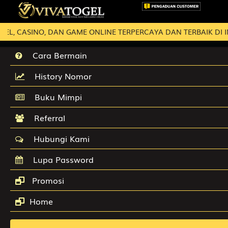
CASINO, DAN GAME ONLINE TERPERCAYA DAN TERBAIK DI INDO
Cara Bermain
History Nomor
Buku Mimpi
Referral
Hubungi Kami
Lupa Password
Promosi
Home