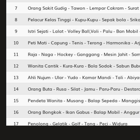
7
Orang Sakit Gudig - Tawon - Lempar Cakram - Sura
8
Pelacur Kelas Tinggi - Kupu-Kupu - Sepak bola - Sri
9
Istri Sejati - Lalat - Volley Ball,Voli - Palu - Ban Mobil
10
Peti Mati - Capung - Tenis - Terong - Harmonika - 
11
Raja - Naga - Hockey - Ganggang - Mesin Jahit - Sam
12
Wanita Cantik - Kura-Kura - Bola Sodok - Sabun Bub
13
Ahli Nujum - Ular - Yudo - Kamar Mandi - Tali - Abiy
14
Orang Buta - Rusa - Silat - Jamu - Paru-Paru - Destar
15
Pendeta Wanita - Musang - Balap Sepeda - Manggi
16
Orang Bongkok - Ikan Gabus - Balap Mobil - Anggur -
17
Penolong - Gelatik - Golf - Tang - Peci - Widura
18
Putri Raja - Cendrawasih - Balap Sepeda Motor - Engs