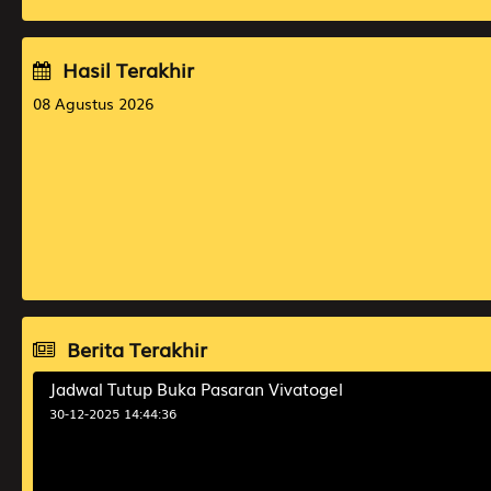
Hasil Terakhir
08 Agustus 2026
BRUNEI
NORWAY
SINGAPORE
NEPAL
Berita Terakhir
Jadwal Tutup Buka Pasaran Vivatogel
30-12-2025 14:44:36